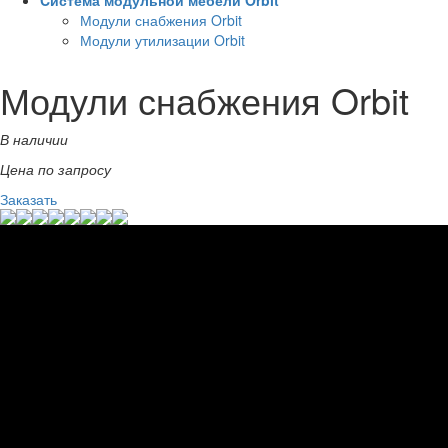
Cистема модульной мебели Orbit
Модули снабжения Orbit
Модули утилизации Orbit
Модули снабжения Orbit
В наличии
Цена по запросу
Заказать