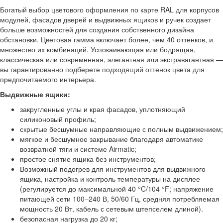
Богатый выбор цветового оформления по карте RAL для корпусов
модулей, фасадов дверей и выдвижных ящиков и ручек создает
больше возможностей для создания собственного дизайна
обстановки. Цветовая гамма включает более, чем 40 оттенков, и
множество их комбинаций. Успокаивающая или бодрящая,
классическая или современная, элегантная или экстравагантная —
вы гарантированно подберете подходящий оттенок цвета для
предпочитаемого интерьера.
Выдвижные ящики:
закругленные углы и края фасадов, уплотняющий
силиконовый профиль;
скрытые бесшумные направляющие с полным выдвижением;
мягкое и бесшумное закрывание благодаря автоматике
возвратной тяги и системе Airmatic;
простое снятие ящика без инструментов;
Возможный подогрев для инструментов для выдвижного
ящика, настройка и контроль температуры на дисплее
(регулируется до максимальной 40 °C/104 °F; напряжение
питающей сети 100–240 В, 50/60 Гц, средняя потребляемая
мощность 20 Вт, кабель с сетевым штепселем длиной).
безопасная нагрузка до 20 кг;