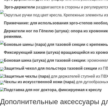
Эрго-держатели
раздвигаются в стороны и регулируютс
Округлые ручки под цвет кресла. Крепежные элементы из
Примечание: для использования эрго-степов необх
Держатели ног по Гёпелю (штука): опора из хромон
ремнями.
Боковые шины (пара) для тазовой секции с крепежн
Фиксирующий зажим (штука) вращающийся из хромон
Боковая шина (штука) для тазовой секции:
хромоникеле
Защитный чехол для польстера тазовой секции
из ПВ
Защитные чехлы (пара)
для держателей ступней из ПВ
Чехлы из искусственной кожи (пара)
для дугообразных
Подставка для ног доктора, фиксируемая к креслу
Дополнительные аксессуары д