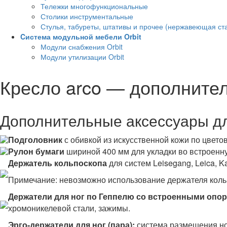
Тележки многофункциональные
Столики инструментальные
Стулья, табуреты, штативы и прочее (нержавеющая ст
Cистема модульной мебели Orbit
Модули снабжения Orbit
Модули утилизации Orbit
Кресло arco — дополните
Дополнительные аксессуары д
Подголовник
с обивкой из искусственной кожи по цветов
Рулон бумаги
шириной 400 мм для укладки во встроенну
Держатель кольпоскопа
для систем Leisegang, Leica, 
Примечание: невозможно использование держателя кольп
Держатели для ног по Геппелю со встроенными опора
хромоникелевой стали, зажимы.
Эрго-держатели для ног (пара)
:
система размещения ног