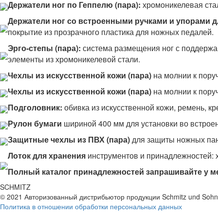
Держатели ног по Геппелю (пара):
хромоникелевая стал
Держатели ног со встроенными ручками и упорами дл
покрытие из прозрачного пластика для ножных педалей.
Эрго-степы (пара):
система размещения ног с поддержан
элементы из хромоникелевой стали.
Чехлы из искусственной кожи (пара)
на молнии к пору
Чехлы из искусственной кожи (пара)
на молнии к пору
Подголовник:
обивка из искусственной кожи, ремень, к
Рулон бумаги
шириной 400 мм для установки во встрое
Защитные чехлы из ПВХ (пара)
для защиты ножных пан
Лоток для хранения
инструментов и принадлежностей: хр
Полный каталог принадлежностей запрашивайте у м
SCHMITZ
© 2021 Авторизованный дистрибьютор продукции Schmitz und Soh
Политика в отношении обработки персональных данных