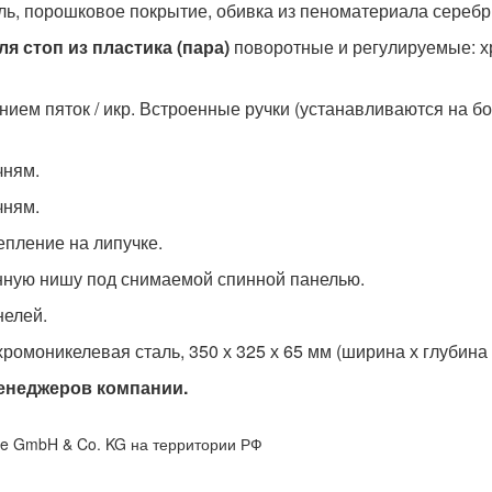
ь, порошковое покрытие, обивка из пеноматериала серебри
я стоп из пластика (пара)
поворотные и регулируемые: х
ием пяток / икр. Встроенные ручки (устанавливаются на 
чням.
чням.
репление
на липучке.
нную нишу под снимаемой спинной панелью.
елей.
омоникелевая сталь, 350 х 325 х 65 мм (ширина х глубина х
енеджеров компании.
ne GmbH & Co. KG
на территории РФ