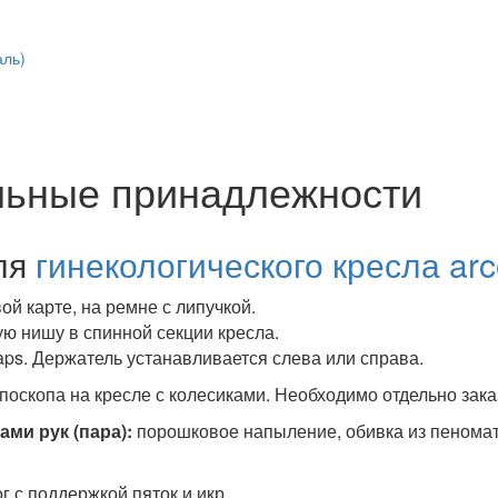
аль)
льные принадлежности
ля
гинекологического кресла ar
ой карте, на ремне с липучкой.
ю нишу в спинной секции кресла.
Kaps. Держатель устанавливается слева или справа.
оскопа на кресле с колесиками. Необходимо отдельно зак
ми рук (пара):
порошковое напыление, обивка из пеномате
 с поддержкой пяток и икр.